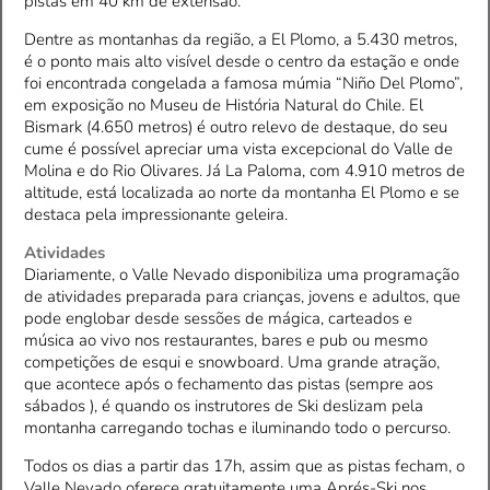
pistas em 40 km de extensão.
Dentre as montanhas da região, a El Plomo, a 5.430 metros,
é o ponto mais alto visível desde o centro da estação e onde
foi encontrada congelada a famosa múmia “Niño Del Plomo”,
em exposição no Museu de História Natural do Chile. El
Bismark (4.650 metros) é outro relevo de destaque, do seu
cume é possível apreciar uma vista excepcional do Valle de
Molina e do Rio Olivares. Já La Paloma, com 4.910 metros de
altitude, está localizada ao norte da montanha El Plomo e se
destaca pela impressionante geleira.
Atividades
Diariamente, o Valle Nevado disponibiliza uma programação
de atividades preparada para crianças, jovens e adultos, que
pode englobar desde sessões de mágica, carteados e
música ao vivo nos restaurantes, bares e pub ou mesmo
competições de esqui e snowboard. Uma grande atração,
que acontece após o fechamento das pistas (sempre aos
sábados ), é quando os instrutores de Ski deslizam pela
montanha carregando tochas e iluminando todo o percurso.
Todos os dias a partir das 17h, assim que as pistas fecham, o
Valle Nevado oferece gratuitamente uma Aprés-Ski nos