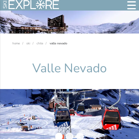
home
ski
chile
valle nevado
Valle Nevado