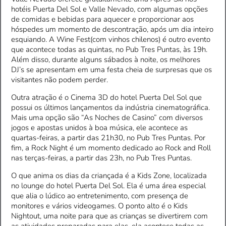
hotéis Puerta Del Sol e Valle Nevado, com algumas opções
de comidas e bebidas para aquecer e proporcionar aos
hóspedes um momento de descontração, após um dia inteiro
esquiando. A Wine Fest(com vinhos chilenos) é outro evento
que acontece todas as quintas, no Pub Tres Puntas, às 19h.
Além disso, durante alguns sábados à noite, os melhores
DJ’s se apresentam em uma festa cheia de surpresas que os
visitantes não podem perder.
Outra atração é o Cinema 3D do hotel Puerta Del Sol que
possui os últimos lançamentos da indústria cinematográfica.
Mais uma opção são “As Noches de Casino” com diversos
jogos e apostas unidos à boa música, ele acontece as
quartas-feiras, a partir das 21h30, no Pub Tres Puntas. Por
fim, a Rock Night é um momento dedicado ao Rock and Roll
nas terças-feiras, a partir das 23h, no Pub Tres Puntas.
O que anima os dias da criançada é a Kids Zone, localizada
no lounge do hotel Puerta Del Sol. Ela é uma área especial
que alia o lúdico ao entretenimento, com presença de
monitores e vários videogames. O ponto alto é o Kids
Nightout, uma noite para que as crianças se divertirem com
as atividades preparadas para elas, ela acontece todas as