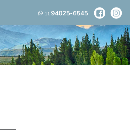
94025-6545
11