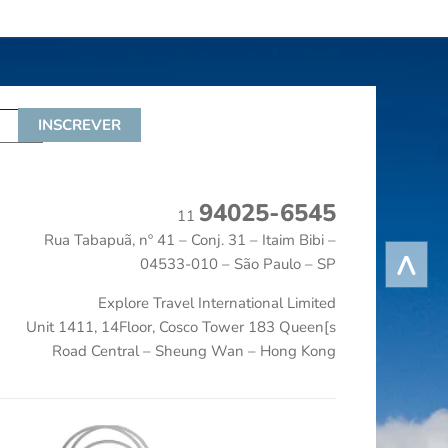
94025-6545
11
Rua Tabapuã, nº 41 – Conj. 31 – Itaim Bibi –
^
04533-010 – São Paulo – SP
Explore Travel International Limited
Unit 1411, 14Floor, Cosco Tower 183 Queen[s
Road Central – Sheung Wan – Hong Kong