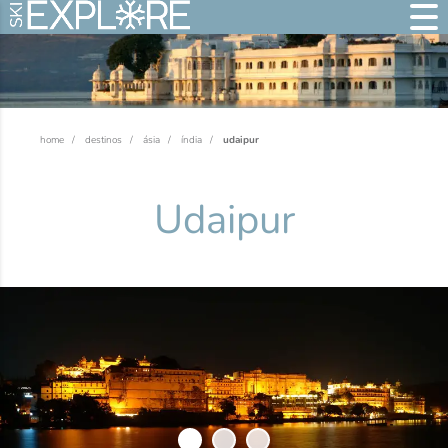
home
destinos
ásia
índia
udaipur
Udaipur