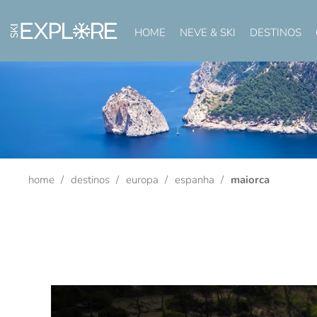
HOME
NEVE & SKI
DESTINOS
home
destinos
europa
espanha
maiorca