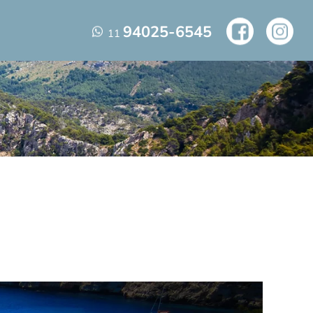
94025-6545
11