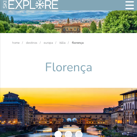
home
destinos
europa
itália
florença
Florença