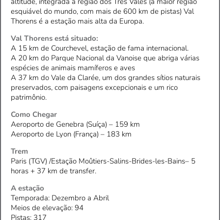
altitude, integrada à região dos Três Vales (a maior região
esquiável do mundo, com mais de 600 km de pistas) Val
Thorens é a estação mais alta da Europa.
Val Thorens está situado:
A 15 km de Courchevel, estação de fama internacional.
A 20 km do Parque Nacional da Vanoise que abriga várias
espécies de animais mamíferos e aves
A 37 km do Vale da Clarée, um dos grandes sítios naturais
preservados, com paisagens excepcionais e um rico
patrimônio.
Como Chegar
Aeroporto de Genebra (Suíça) – 159 km
Aeroporto de Lyon (França) – 183 km
Trem
Paris (TGV) /Estação Moûtiers-Salins-Brides-les-Bains– 5
horas + 37 km de transfer.
A estação
Temporada: Dezembro a Abril
Meios de elevação: 94
Pistas: 317