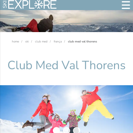
home
ski
club med
frança
club med val thorens
Club Med Val Thorens