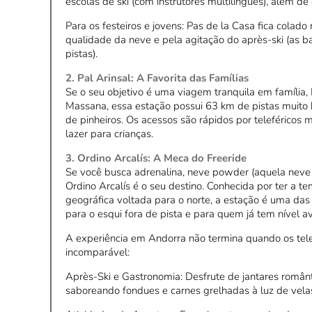
escolas de ski (com instrutores multilíngues), além de c
Para os festeiros e jovens: Pas de la Casa fica colad
qualidade da neve e pela agitação do après-ski (as
pistas).
2. Pal Arinsal: A Favorita das Famílias
Se o seu objetivo é uma viagem tranquila em família, P
Massana, essa estação possui 63 km de pistas muito 
de pinheiros. Os acessos são rápidos por teleféricos
lazer para crianças.
3. Ordino Arcalís: A Meca do Freeride
Se você busca adrenalina, neve powder (aquela neve f
Ordino Arcalís é o seu destino. Conhecida por ter a 
geográfica voltada para o norte, a estação é uma das s
para o esqui fora de pista e para quem já tem nível a
A experiência em Andorra não termina quando os telef
incomparável:
Après-Ski e Gastronomia: Desfrute de jantares româ
saboreando fondues e carnes grelhadas à luz de vela