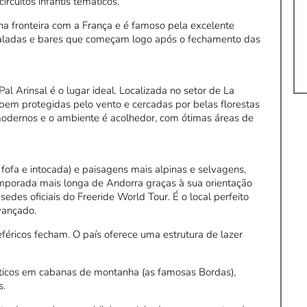
ircuitos infantis temáticos.
o na fronteira com a França e é famoso pela excelente
 baladas e bares que começam logo após o fechamento das
al Arinsal é o lugar ideal. Localizada no setor de La
bem protegidas pelo vento e cercadas por belas florestas
 modernos e o ambiente é acolhedor, com ótimas áreas de
ofa e intocada) e paisagens mais alpinas e selvagens,
temporada mais longa de Andorra graças à sua orientação
edes oficiais do Freeride World Tour. É o local perfeito
vançado.
éricos fecham. O país oferece uma estrutura de lazer
nticos em cabanas de montanha (as famosas Bordas),
s.