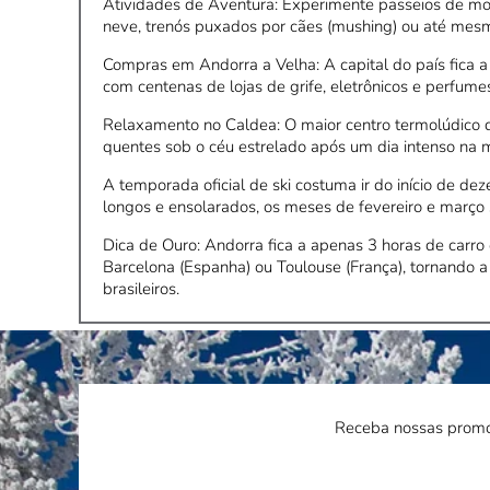
Atividades de Aventura: Experimente passeios de m
neve, trenós puxados por cães (mushing) ou até mesm
Compras em Andorra a Velha: A capital do país fica a
com centenas de lojas de grife, eletrônicos e perfum
Relaxamento no Caldea: O maior centro termolúdico 
quentes sob o céu estrelado após um dia intenso na 
A temporada oficial de ski costuma ir do início de d
longos e ensolarados, os meses de fevereiro e março 
Dica de Ouro: Andorra fica a apenas 3 horas de carro
Barcelona (Espanha) ou Toulouse (França), tornando a 
brasileiros.
Receba nossas promo