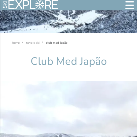
home
neve e ski
club med japão
Club Med Japão