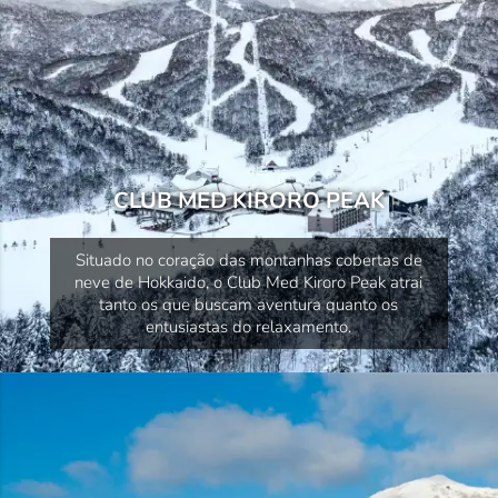
CLUB MED KIRORO PEAK
Situado no coração das montanhas cobertas de
neve de Hokkaido, o Club Med Kiroro Peak atrai
tanto os que buscam aventura quanto os
entusiastas do relaxamento.