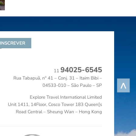
94025-6545
11
Rua Tabapuã, nº 41 – Conj. 31 – Itaim Bibi –
^
04533-010 – São Paulo – SP
Explore Travel International Limited
Unit 1411, 14Floor, Cosco Tower 183 Queen[s
Road Central – Sheung Wan – Hong Kong