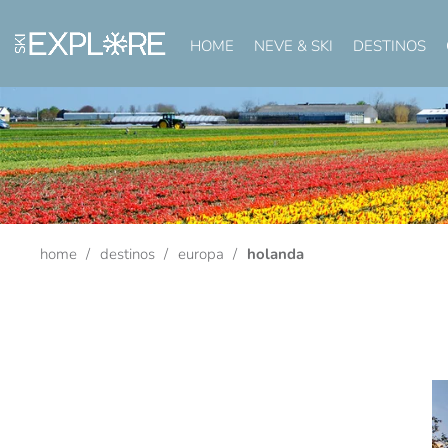
HOME
NEVE & SKI
DESTINOS
home
destinos
europa
holanda