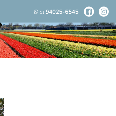
94025-6545
11