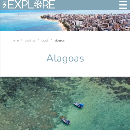
home
destinos
brasil
alagoas
Alagoas